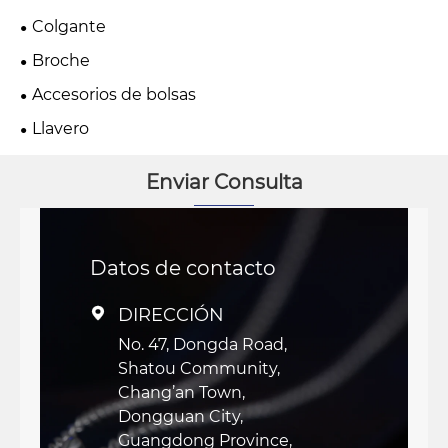
Colgante
Broche
Accesorios de bolsas
Llavero
Enviar Consulta
Datos de contacto
DIRECCIÓN

No. 47, Dongda Road,
Shatou Community,
Chang’an Town,
Dongguan City,
Guangdong Province,