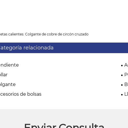
etas calientes: Colgante de cobre de circón cruzado
ategoría relacionada
endiente
A
llar
P
lgante
B
cesorios de bolsas
L
Enviar Consulta