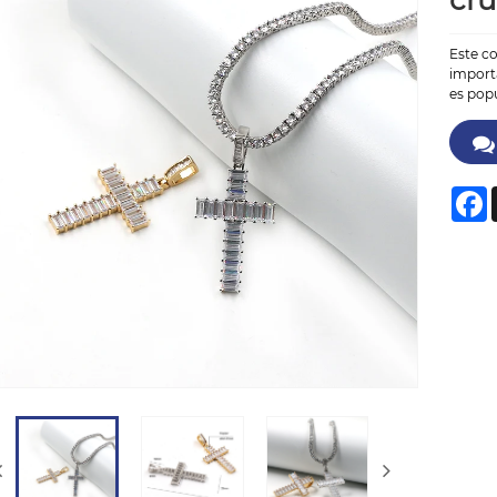
cr
Este co
importa
es pop
F