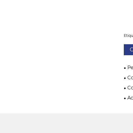
Etiqu
C
P
Co
Co
Ac