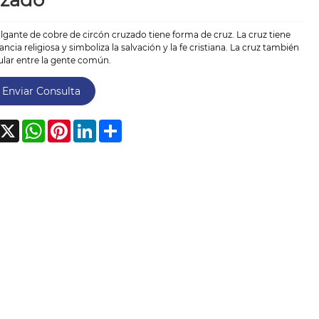
uzado
lgante de cobre de circón cruzado tiene forma de cruz. La cruz tiene
ncia religiosa y simboliza la salvación y la fe cristiana. La cruz también
ular entre la gente común.
Enviar Consulta
acebook
X
WhatsApp
Pinterest
LinkedIn
Share