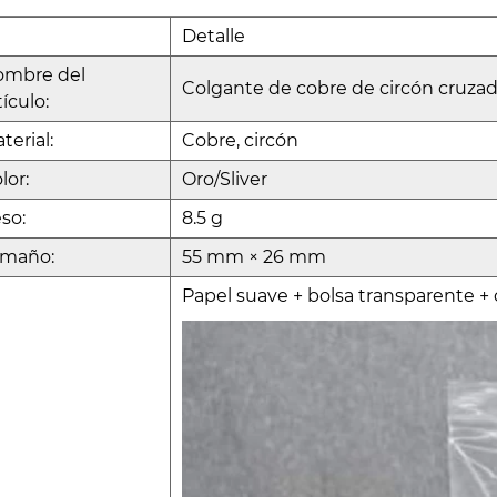
Detalle
ombre del
Colgante de cobre de circón cruza
tículo:
terial:
Cobre, circón
lor:
Oro/Sliver
so:
8.5 g
amaño:
55 mm × 26 mm
Papel suave + bolsa transparente + 