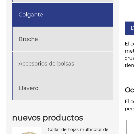
Colgante
D
Broche
El 
met
cru
Accesorios de bolsas
tie
Llavero
Oc
El 
per
nuevos productos
Collar de hojas multicolor de