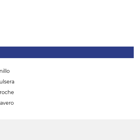
nillo
ulsera
roche
lavero