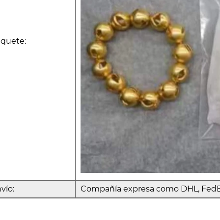
quete:
vío:
Compañía expresa como DHL, FedEx