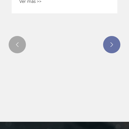


¿Cómo un colgante con letras de hip
hop realza tu estilo?
Ver más >>